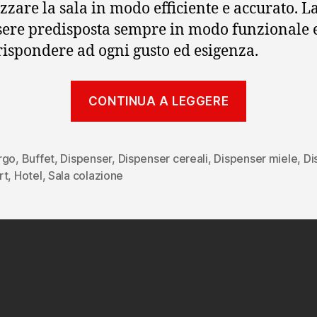
zzare la sala in modo efficiente e accurato. La
sere predisposta sempre in modo funzionale 
rispondere ad ogni gusto ed esigenza.
“Dispense
CONTINUA A LEGGERE
per
la
sala
rgo
,
Buffet
,
Dispenser
,
Dispenser cereali
,
Dispenser miele
,
Di
rt
,
Hotel
,
Sala colazione
colazioni:
le
tipologie
e
i
vantaggi”