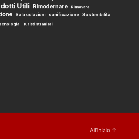
dotti Utili
Rimodernare
Rinnovare
zione
sanificazione
Sostenibilità
Sala colazioni
ecnologia
Turisti stranieri
All'inizio
↑