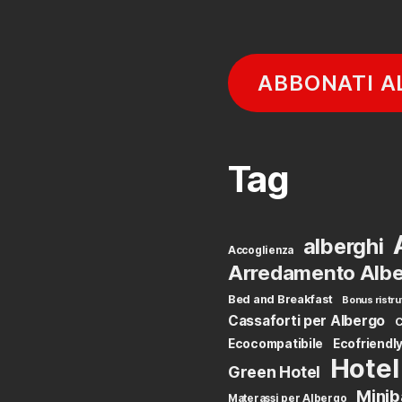
ABBONATI A
Tag
alberghi
Accoglienza
Arredamento Albe
Bed and Breakfast
Bonus ristru
Cassaforti per Albergo
C
Ecocompatibile
Ecofriendl
Hotel
Green Hotel
Minib
Materassi per Albergo