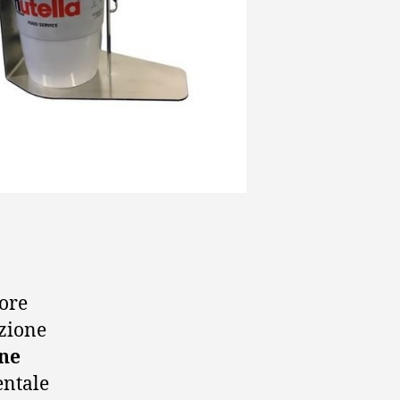
iore
azione
one
entale