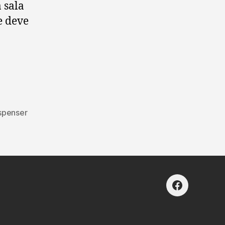
 sala
e deve
r
spenser
facebook