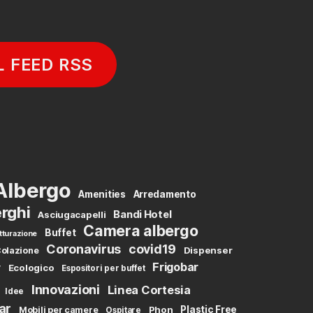
L FEED RSS
Albergo
Amenities
Arredamento
rghi
Bandi Hotel
Asciugacapelli
Camera albergo
Buffet
tturazione
Coronavirus
covid19
Dispenser
olazione
Frigobar
y
Ecologico
Espositori per buffet
Innovazioni
Linea Cortesia
Idee
ar
Phon
Plastic Free
Mobili per camere
Ospitare