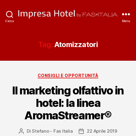
ImpresaHotel.it
Cerca
Menu
Tag:
Atomizzatori
Categorie
CONSIGLI E OPPORTUNITÀ
Il marketing olfattivo in
hotel: la linea
AromaStreamer®
Di
Stefano - Fas Italia
22 Aprile 2019
Autore
Data