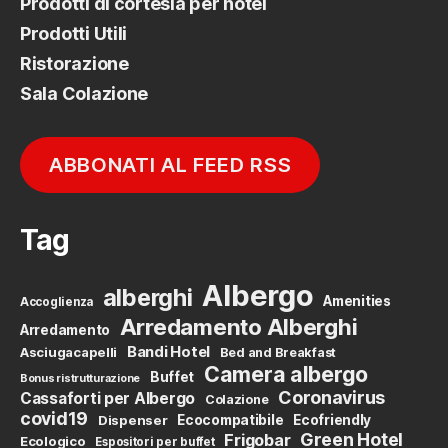
Prodotti di cortesia per hotel
Prodotti Utili
Ristorazione
Sala Colazione
ABBONATI AL FEED RSS
Tag
Albergo
alberghi
Amenities
Accoglienza
Arredamento Alberghi
Arredamento
Bandi Hotel
Asciugacapelli
Bed and Breakfast
Camera albergo
Buffet
Bonus ristrutturazione
Coronavirus
Cassaforti per Albergo
Colazione
covid19
Dispenser
Ecocompatibile
Ecofriendly
Green Hotel
Frigobar
Ecologico
Espositori per buffet