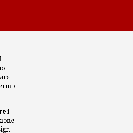
l
no
iare
 fermo
re i
zione
sign