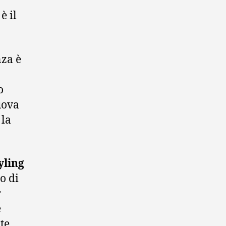
è il
nza è
o
uova
 la
yling
o di
r
e
te.