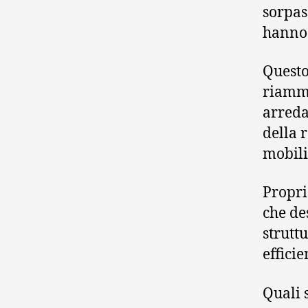
sorpas
hanno 
Questo
riammo
arreda
della 
mobili
Propri
che de
struttu
effici
Quali 