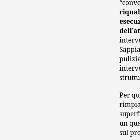
“conve
riqual
esecu
dell’a
interv
Sappia
pulizi
interv
struttu
Per qu
rimpia
superf
un qua
sul pr