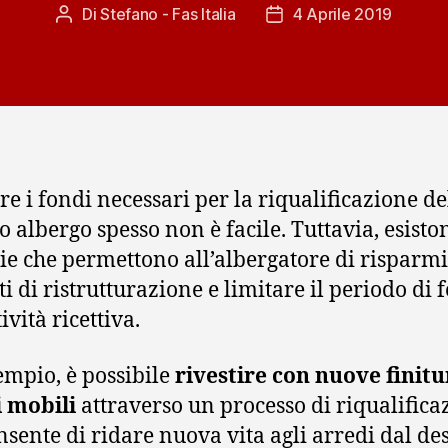
Di
Stefano - Fas Italia
4 Aprile 2019
Autore
Data
articolo
dell'articolo
re i fondi necessari per la riqualificazione de
o albergo spesso non è facile. Tuttavia, esisto
vie che permettono all’albergatore di risparm
ti di ristrutturazione e limitare il periodo di
tività ricettiva.
empio, è possibile
rivestire con nuove finitu
 mobili
attraverso un processo di riqualifica
nsente di ridare nuova vita agli arredi dal de