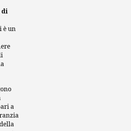
 di
i è un
nere
di
ia
ngono
a
pari a
aranzia
della