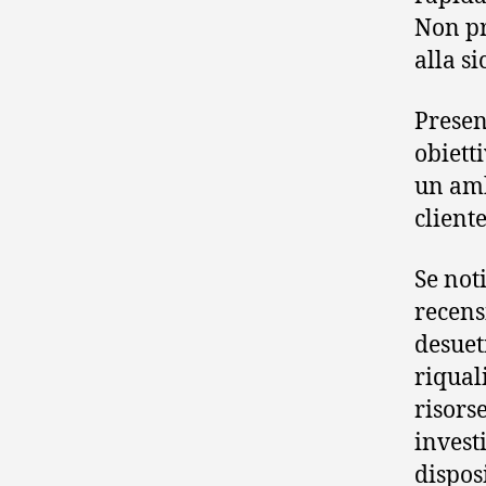
Non pr
alla si
Presen
obiett
un amb
client
Se not
recens
desuet
riqual
risors
invest
dispos