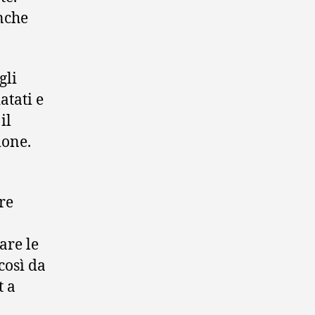
nche
gli
atati e
il
ione.
re
are le
così da
t a