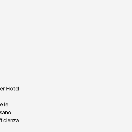
per Hotel
e le
ssano
fficienza