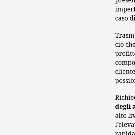
presen
imperf
caso di
Trasme
ciò ch
profitt
compor
cliente
possibi
Richie
degli 
alto l
l’elev
rapida 