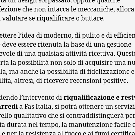
ta un design sorpassato, oppure qualche
ezione che non intacca le meccaniche, allora 
 valutare se riqualificare o buttare.
ttere l’idea di moderno, di pulito e di efficie
e deve essere ritenuta la base di una gestione
evole di una qualsiasi attività ricettiva. Quest
ta la possibilità non solo di acquisire una n
la, ma anche la possibilità di fidelizzazione e
lità, altresì, di ricevere recensioni positive.
dendo l’intervento di
riqualificazione e rest
arredi
a Fas Italia, si potrà ottenere un servizi
ivello qualitativo che si contraddistinguerà pe
ata durata nel tempo, la manutenzione facile 
e per la resistenza al fuoco e ai fumi certifica