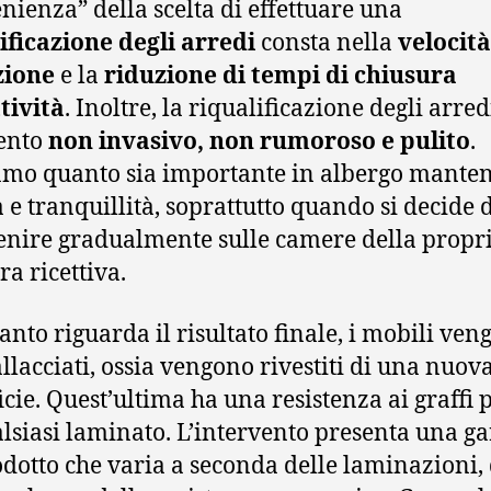
nienza” della scelta di effettuare una
ificazione degli arredi
consta nella
velocità
zione
e la
riduzione di tempi di chiusura
ttività
. Inoltre, la riqualificazione degli arred
ento
non invasivo, non rumoroso e pulito
.
mo quanto sia importante in albergo mante
a e tranquillità, soprattutto quando si decide 
enire gradualmente sulle camere della propr
ra ricettiva.
anto riguarda il risultato finale, i mobili ve
llacciati, ossia vengono rivestiti di una nuov
icie. Quest’ultima ha una resistenza ai graffi 
lsiasi laminato. L’intervento presenta una g
odotto che varia a seconda delle laminazioni, 