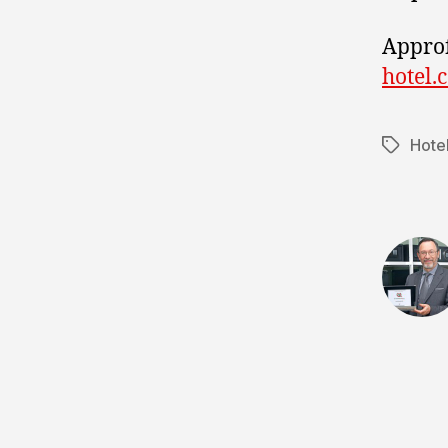
Appro
hotel.
Hote
Tag