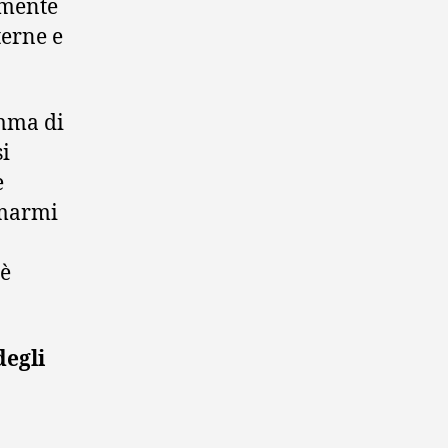
lmente
terne e
amma di
si
e
 marmi
 è
degli