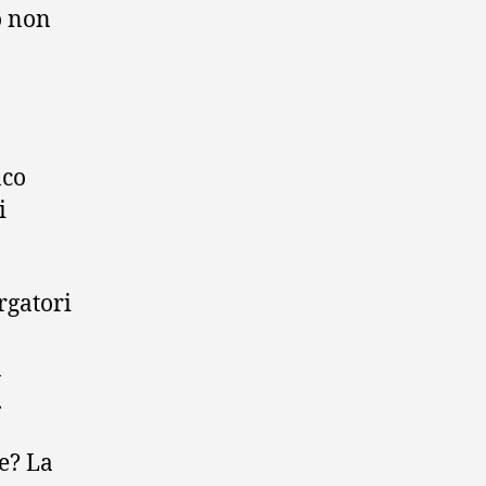
o non
nco
i
rgatori
n
.
ne? La