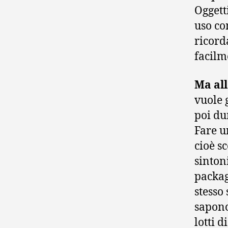
Oggett
uso co
ricord
facilm
Ma all
vuole 
poi du
Fare u
cioè s
sinton
packag
stesso 
saponc
lotti 