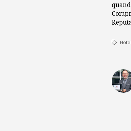
quando
Compra
Reputa
Hote
Tag