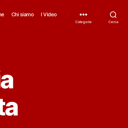
me
Chi siamo
I Video
Categorie
Cerca
ia
ta