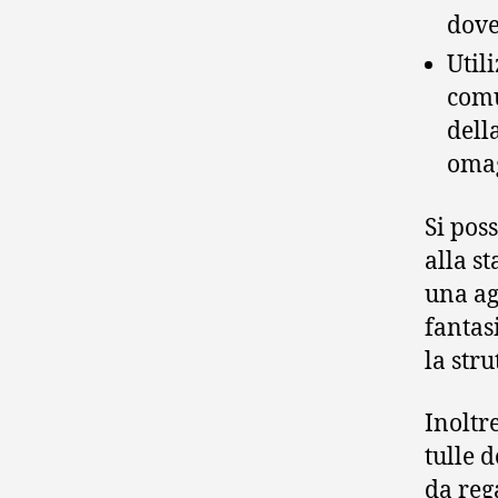
dove
Util
comu
dell
omag
Si pos
alla s
una ag
fantas
la stru
Inoltr
tulle 
da reg