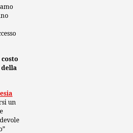
tiamo
ino
ccesso
 costo
 della
tesia
rsi un
e
adevole
o”