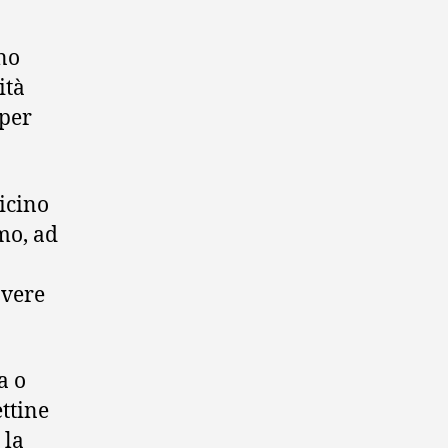
ono
ità
 per
icino
mo, ad
overe
a o
ttine
 la