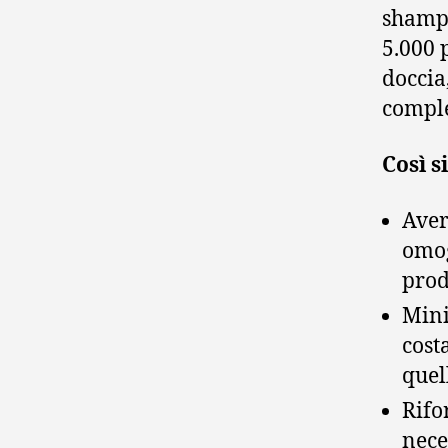
shampo
5.000 
doccia
comple
Così s
Aver
omog
prod
Mini
cost
quel
Rifor
nece