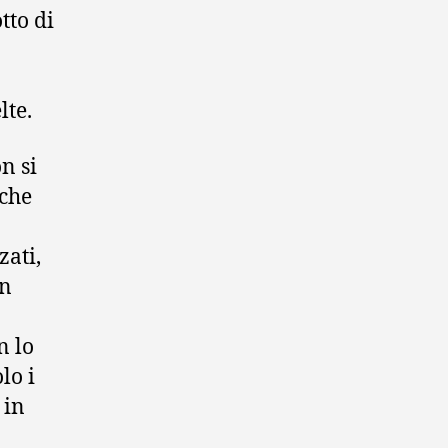
tto di
lte.
n si
 che
zati,
in
n lo
lo i
 in