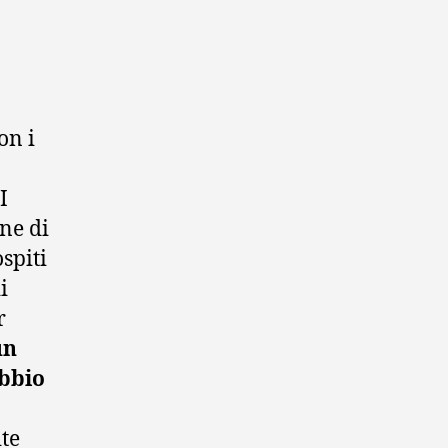
on i
I
ne di
spiti
i
r
un
ubbio
ite