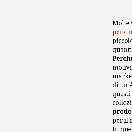
Molte 
person
piccol
quanti
Perché
motivi
market
di un 
questi
collez
prodot
per il
In que