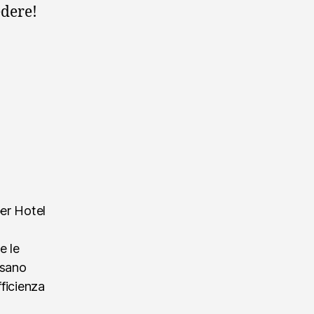
edere!
per Hotel
e le
ssano
fficienza