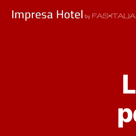
ImpresaHotel.it
L
p