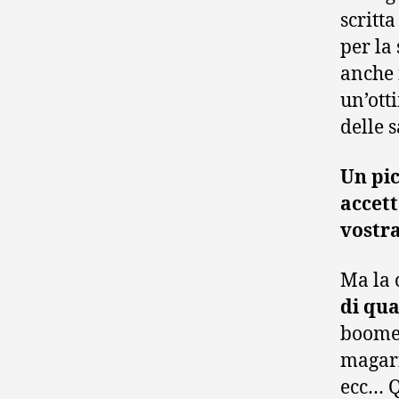
scritta
per la
anche 
un’ott
delle 
Un pic
accett
vostra
Ma la 
di qua
boomer
magari
ecc… Q