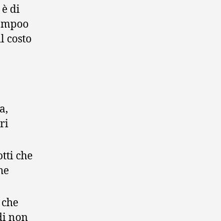
è di
hampoo
l costo
a,
ri
tti che
he
a che
di non