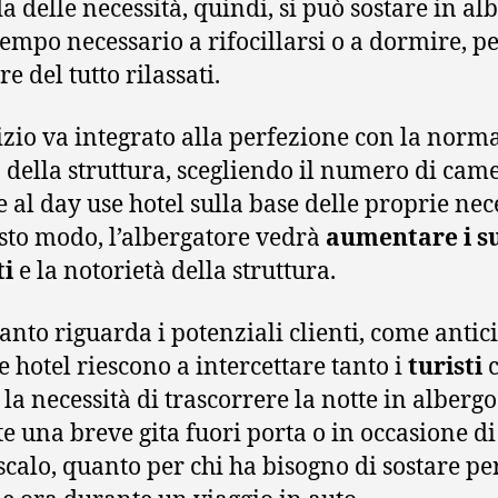
a delle necessità, quindi, si può sostare in al
 tempo necessario a rifocillarsi o a dormire, p
re del tutto rilassati.
vizio va integrato alla perfezione con la norm
a della struttura, scegliendo il numero di cam
e al day use hotel sulla base delle proprie nece
sto modo, l’albergatore vedrà
aumentare i s
ti
e la notorietà della struttura.
anto riguarda i potenziali clienti, come antici
e hotel riescono a intercettare tanto i
turisti
c
la necessità di trascorrere la notte in albergo
e una breve gita fuori porta o in occasione d
scalo, quanto per chi ha bisogno di sostare pe