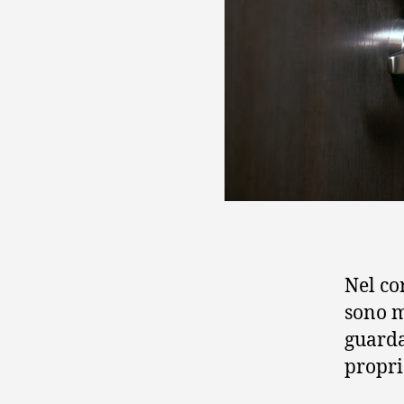
Nel co
sono m
guarda
propri