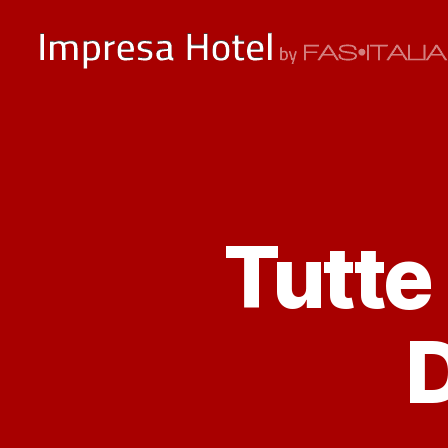
ImpresaHotel.it
Tutte 
D