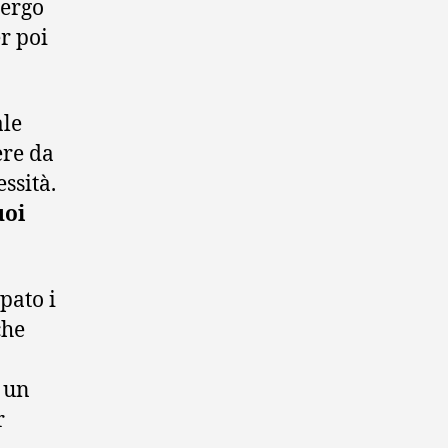
bergo
er poi
ale
ere da
ssità.
uoi
pato i
he
i un
r