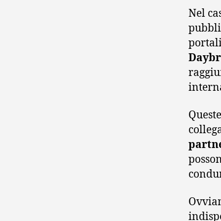
Nel ca
pubbli
portali
Daybr
raggiu
intern
Queste
colleg
partn
posson
condur
Ovviam
indisp