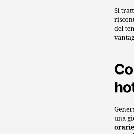
Si tra
riscon
del te
vantag
Co
ho
Genera
una gi
orari