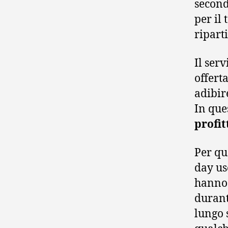
second
per il
riparti
Il ser
offert
adibir
In que
profit
Per qu
day us
hanno 
durant
lungo 