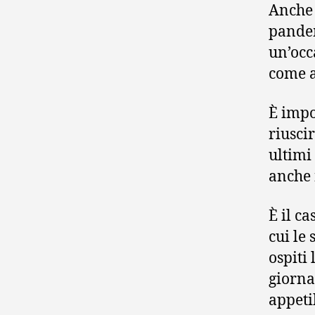
Anche 
pandem
un’occ
come a
È impo
riusci
ultimi
anche 
È il c
cui le
ospiti
giorna
appetib