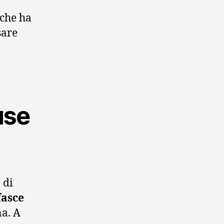
 che ha
sare
use
 di
fasce
na. A