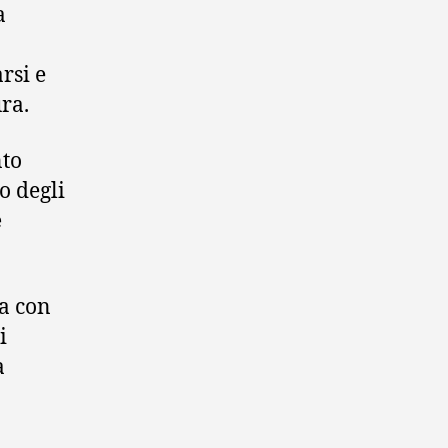
a
rsi e
ra.
nto
o degli
e
a con
i
a