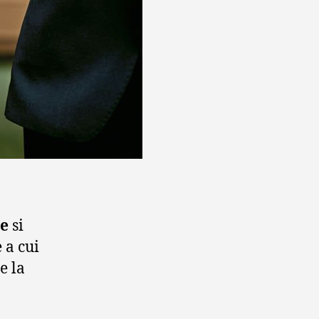
ve
si
 a cui
e la