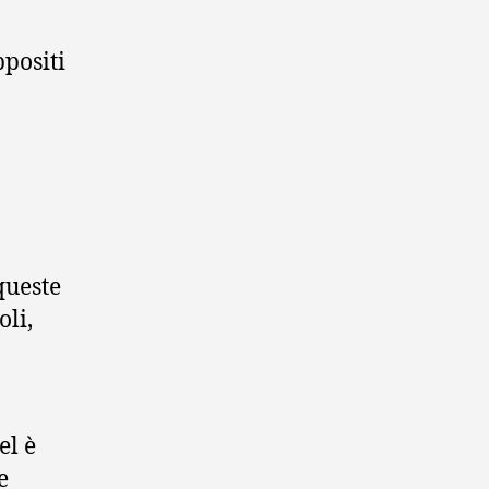
ppositi
queste
oli,
el è
e