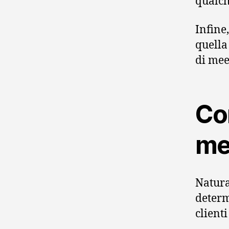
qualch
Infine,
quell
di mee
Co
me
Natur
determ
clienti