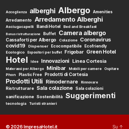
Albergo
alberghi
Amenities
Accoglienza
Arredamento Alberghi
Arredamento
Bandi Hotel
Asciugacapelli
Bed and Breakfast
Camera albergo
Buffet
Bonus ristrutturazione
Coronavirus
Cassaforti per Albergo
Colazione
covid19
Dispenser
Ecocompatibile
Ecofriendly
Green Hotel
Frigobar
Ecologico
Espositori per buffet
Hotel
Innovazioni
Linea Cortesia
Idee
Minibar
Mobili per camere
Materassi per Albergo
Ospitare
Prodotti di Cortesia
Phon
Plastic Free
Prodotti Utili
Rimodernare
Rinnovare
Sala colazione
Ristrutturare
Sala colazioni
Suggerimenti
sanificazione
Sostenibilità
tecnologia
Turisti stranieri
© 2026
ImpresaHotel.it
Su
↑