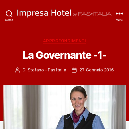
ImpresaHotel.it
Cerca
Menu
Categorie
APPROFONDIMENTI
La Governante -1-
Di
Stefano - Fas Italia
27 Gennaio 2016
Autore
Data
articolo
dell'articolo