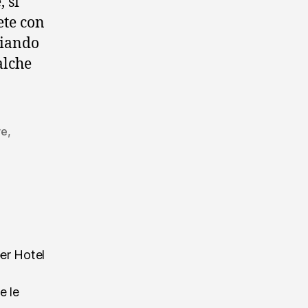
 si
ete con
biando
alche
re
,
per Hotel
e le