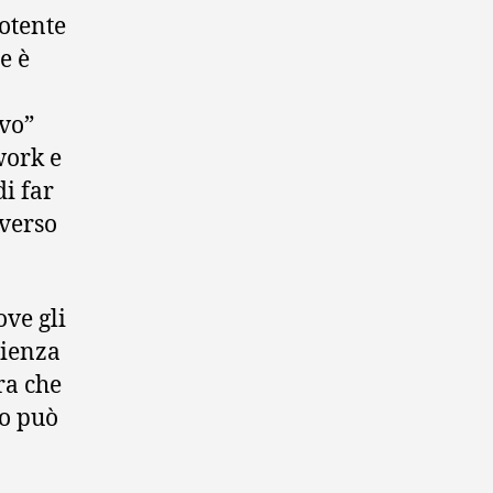
potente
e è
ivo”
work e
di far
averso
ove gli
rienza
ra che
to può