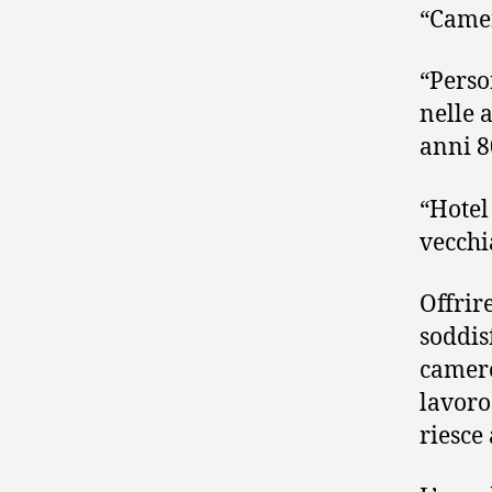
“Camer
“Perso
nelle 
anni 8
“Hotel
vecchi
Offrir
soddis
camere
lavoro
riesce 