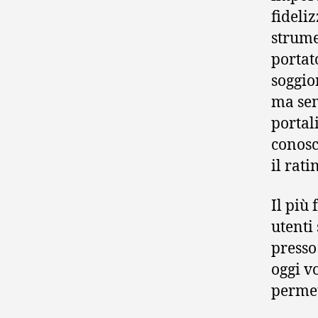
fideli
strume
portat
soggio
ma sem
portali
conosc
il rati
Il più
utenti
presso
oggi v
permet