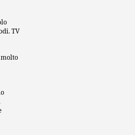
olo
odi. TV
 molto
do
l
e