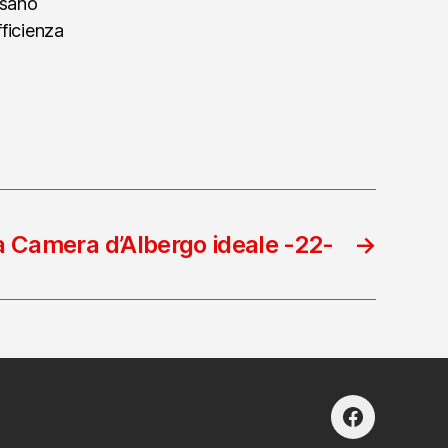
ssano
fficienza
a Camera d’Albergo ideale -22-
→
facebook