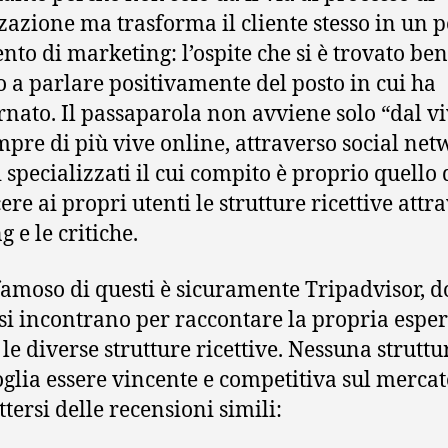
zzazione ma trasforma il cliente stesso in un 
nto di marketing: l’ospite che si è trovato ben
o a parlare positivamente del posto in cui ha
rnato. Il passaparola non avviene solo “dal v
pre di più vive online, attraverso social net
 specializzati il cui compito è proprio quello 
ere ai propri utenti le strutture ricettive attr
ng e le critiche.
 famoso di questi è sicuramente Tripadvisor, d
 si incontrano per raccontare la propria espe
 le diverse strutture ricettive. Nessuna struttu
oglia essere vincente e competitiva sul merca
tersi delle recensioni simili: