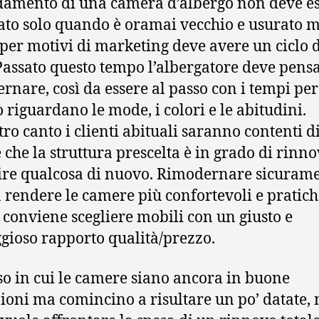
damento di una camera d’albergo non deve e
to solo quando è oramai vecchio e usurato 
per motivi di marketing deve avere un ciclo d
Passato questo tempo l’albergatore deve pens
rnare, così da essere al passo con i tempi per
 riguardano le mode, i colori e le abitudini.
tro canto i clienti abituali saranno contenti d
 che la struttura prescelta è in grado di rinno
rire qualcosa di nuovo. Rimodernare sicuram
a rendere le camere più confortevoli e pratich
 conviene scegliere mobili con un giusto e
gioso rapporto qualità/prezzo.
so in cui le camere siano ancora in buone
ioni ma comincino a risultare un po’ datate,