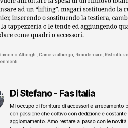
 vuole affrontare la spesa di un rinnovo totale,
nsare ad un “lifting”, magari sostituendo la r
ier, inserendo o sostituendo la testiera, cam
i, la tappezzeria o le tende ed aggiungendo qu
olare come quadri o accessori.
damento Alberghi
,
Camera albergo
,
Rimodernare
,
Ristruttura
erimenti
Di Stefano - Fas Italia
Mi occupo di forniture di accessori e arredamento 
con passione che coltivo con dedizione e costante
aggiornamento. Amo restare al passo con le novità 