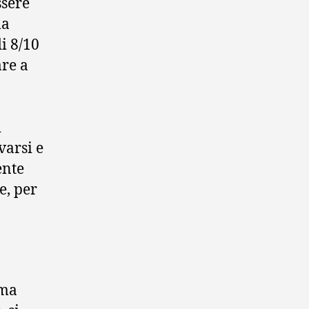
ssere
ma
i 8/10
are a
i
varsi e
ente
e, per
 ma