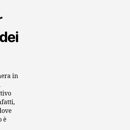
r
 dei
mera in
i
tivo
fatti,
 dove
o è