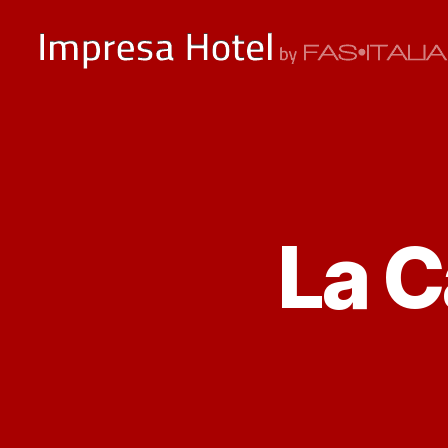
ImpresaHotel.it
La C