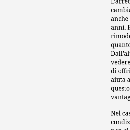
L’arre
cambia
anche 
anni. 
rimode
quanto
Dall’al
vedere
di off
aiuta 
questo
vantag
Nel ca
condiz