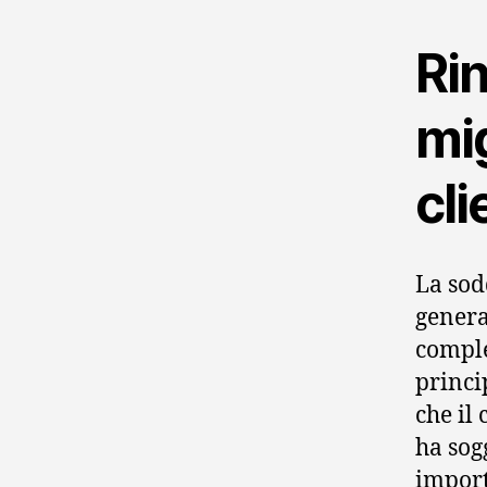
Ri
mig
cli
La sod
general
comple
princip
che il
ha sog
import