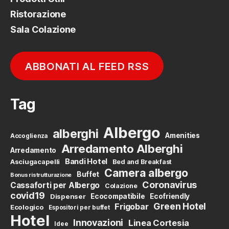
Ristorazione
Sala Colazione
ABBONATI AL FEED RSS
Tag
Albergo
alberghi
Amenities
Accoglienza
Arredamento Alberghi
Arredamento
Bandi Hotel
Asciugacapelli
Bed and Breakfast
Camera albergo
Buffet
Bonus ristrutturazione
Coronavirus
Cassaforti per Albergo
Colazione
covid19
Dispenser
Ecocompatibile
Ecofriendly
Green Hotel
Frigobar
Ecologico
Espositori per buffet
Hotel
Innovazioni
Linea Cortesia
Idee