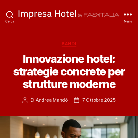
ImpresaHotel.it
Cerca
Menu
Categorie
BANDI
Innovazione hotel:
strategie concrete per
strutture moderne
Di
Andrea Mandò
7 Ottobre 2025
Autore
Data
articolo
dell'articolo