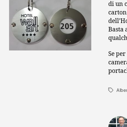
di un 
carton
dell’H
Basta 
qualch
Se per 
camera
portac
Albe
Tag