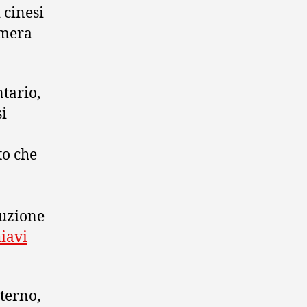
 cinesi
amera
ntario,
si
to che
luzione
hiavi
terno,