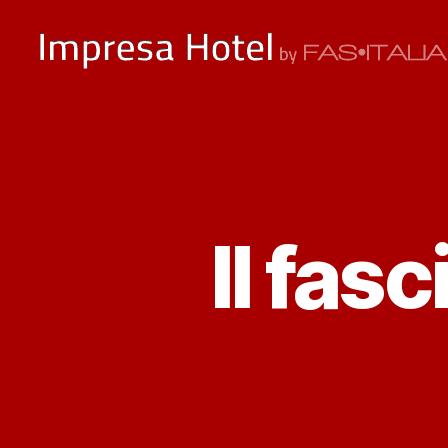
ImpresaHotel.it
Il fas