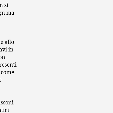
n si
ign ma
e allo
avi in
con
resenti
i come
e
assoni
tici