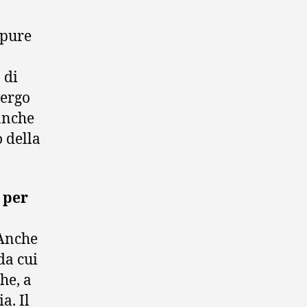
ppure
 di
bergo
anche
 della
 per
 Anche
da cui
he, a
a. Il