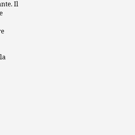
te. Il
e
re
lla