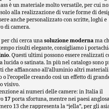
lass è un materiale molto versatile, per cui no
 solo alla realizzazione di varie forme di des
sere anche personalizzato con scritte, loghi e
o di camera.
, per chi cerca una
soluzione moderna
ma ch
 tempo risulti elegante, consigliamo i portachi
inio
. Questi ultimi possono essere realizzati 
ra lucida o satinata. In più nel catalogo sono p
ti che affiancano all’alluminio altri material
no o l’ecopelle creando così un effetto di grand
o visivo.
enzione ai numeri delle camere: in Italia il
ro
17
porta sfortuna, mentre nei paesi anglos
mero 13 che rappresenta la “jella”, per gli asia