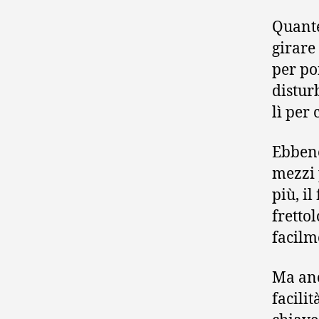
Quante 
girare 
per po
distur
lì per 
Ebbene
mezzi 
più, il
fretto
facilm
Ma anc
facili