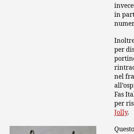
invece 
in par
numer
Inoltr
per di
portin
rintra
nel fr
all’osp
Fas It
per ri
Jolly
.
Questo