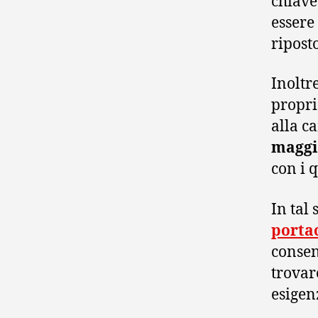
chiave
essere
ripost
Inoltre
propri
alla c
maggio
con i 
In tal
porta
consen
trovar
esigen