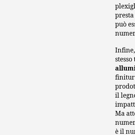
plexig
presta
può es
numer
Infine
stesso
allum
finitu
prodot
il leg
impatt
Ma att
nume
è il nu