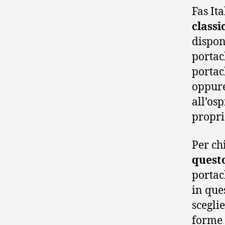
Fas Ita
classi
dispon
portac
portac
oppure
all’os
propri
Per ch
questo
portac
in que
scegli
forme 