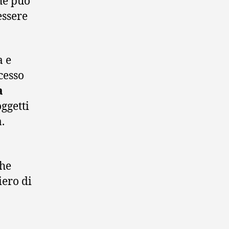
he può
essere
a e
cesso
a
ggetti
.
che
iero di