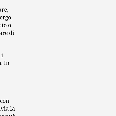
are,
bergo,
uto o
are di
 i
. In
 con
avia la