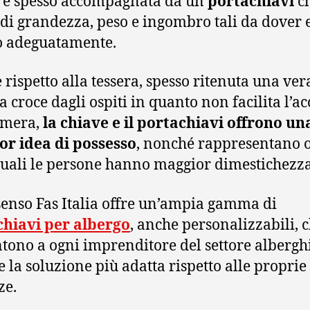
 è spesso accompagnata da un
portachiavi
c
 di grandezza, peso e ingombro tali da dover 
o adeguatamente.
 rispetto alla tessera, spesso ritenuta una ver
a croce dagli ospiti in quanto non facilita l’ac
amera,
la chiave e il portachiavi offrono un
r idea di possesso
, nonché rappresentano o
quali le persone hanno maggior dimestichezza
 senso Fas Italia offre un’ampia gamma di
chiavi per albergo
, anche personalizzabili, 
tono a ogni imprenditore del settore albergh
e la soluzione più adatta rispetto alle proprie
ze.