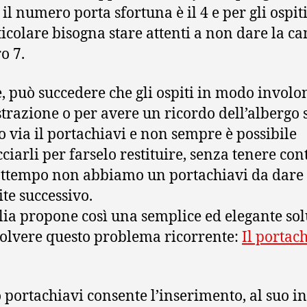
il numero porta sfortuna è il 4 e per gli ospiti
ticolare bisogna stare attenti a non dare la c
o 7.
e, può succedere che gli ospiti in modo involo
strazione o per avere un ricordo dell’albergo 
o via il portachiavi e non sempre è possibile
cciarli per farselo restituire, senza tenere con
attempo non abbiamo un portachiavi da dare
ite successivo.
alia propone così una semplice ed elegante so
solvere questo problema ricorrente:
Il portac
 portachiavi consente l’inserimento, al suo in