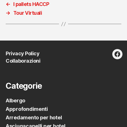
←
I pallets HACCP
→
Tour Virtuali
Privacy Policy
fac
Collaborazioni
Categorie
Albergo
Approfondimenti
Arredamento per hotel
Asciugacapelli per hotel