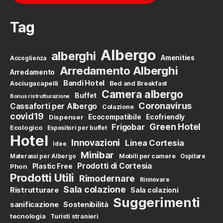
Tag
Albergo
alberghi
Amenities
Accoglienza
Arredamento Alberghi
Arredamento
Bandi Hotel
Asciugacapelli
Bed and Breakfast
Camera albergo
Buffet
Bonus ristrutturazione
Coronavirus
Cassaforti per Albergo
Colazione
covid19
Dispenser
Ecocompatibile
Ecofriendly
Green Hotel
Frigobar
Ecologico
Espositori per buffet
Hotel
Innovazioni
Linea Cortesia
Idee
Minibar
Mobili per camere
Materassi per Albergo
Ospitare
Prodotti di Cortesia
Phon
Plastic Free
Prodotti Utili
Rimodernare
Rinnovare
Sala colazione
Ristrutturare
Sala colazioni
Suggerimenti
sanificazione
Sostenibilità
tecnologia
Turisti stranieri