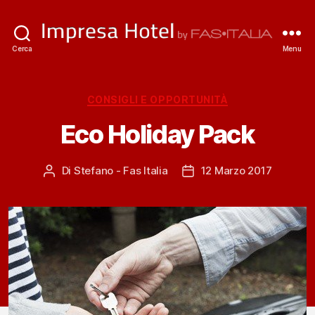
ImpresaHotel.it
Cerca
Menu
Categorie
CONSIGLI E OPPORTUNITÀ
Eco Holiday Pack
Di
Stefano - Fas Italia
12 Marzo 2017
Autore
Data
articolo
dell'articolo