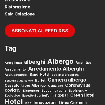
Ristorazione
Sala Colazione
ABBONATI AL FEED RSS
Tag
Albergo
alberghi
Amenities
Accoglienza
Arredamento Alberghi
Arredamento
Bandi Hotel
Asciugacapelli
Bed and Breakfast
Camera albergo
Buffet
Bonus ristrutturazione
Coronavirus
Cassaforti per Albergo
Colazione
covid19
Dispenser
Ecocompatibile
Ecofriendly
Green Hotel
Frigobar
Ecologico
Espositori per buffet
Hotel
Innovazioni
Linea Cortesia
Idee