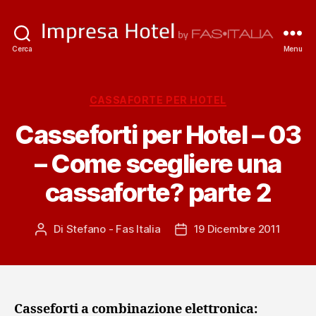
ImpresaHotel.it
Cerca
Menu
Categorie
CASSAFORTE PER HOTEL
Casseforti per Hotel – 03
– Come scegliere una
cassaforte? parte 2
Di
Stefano - Fas Italia
19 Dicembre 2011
Autore
Data
articolo
dell'articolo
Casseforti a combinazione elettronica: