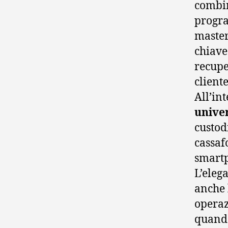
combin
progra
master
chiave
recuper
client
All’in
unive
custodi
cassaf
smartp
L’eleg
anche 
operaz
quando