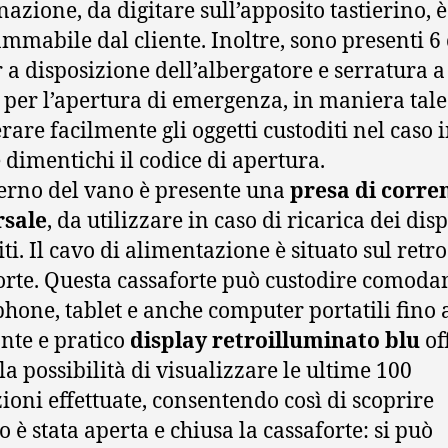
azione, da digitare sull’apposito tastierino, è
mmabile dal cliente. Inoltre, sono presenti 6 
 a disposizione dell’albergatore e serratura a
 per l’apertura di emergenza, in maniera tale
are facilmente gli oggetti custoditi nel caso in
e dimentichi il codice di apertura.
terno del vano è presente una
presa di corre
rsale
, da utilizzare in caso di ricarica dei disp
ti. Il cavo di alimentazione è situato sul retro
orte. Questa cassaforte può custodire comod
hone, tablet e anche computer portatili fino a
ante e pratico
display retroilluminato blu
of
la possibilità di visualizzare le ultime 100
ioni effettuate, consentendo così di scoprire
 è stata aperta e chiusa la cassaforte: si può