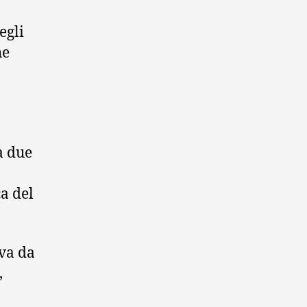
egli
he
a due
ca del
iva da
,