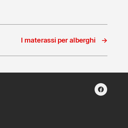
I materassi per alberghi
→
facebook