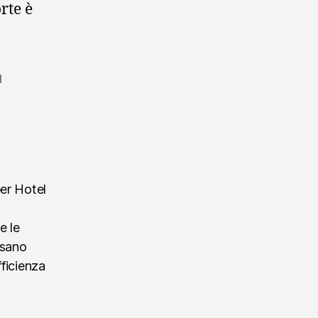
rte è
l
per Hotel
e le
ssano
fficienza