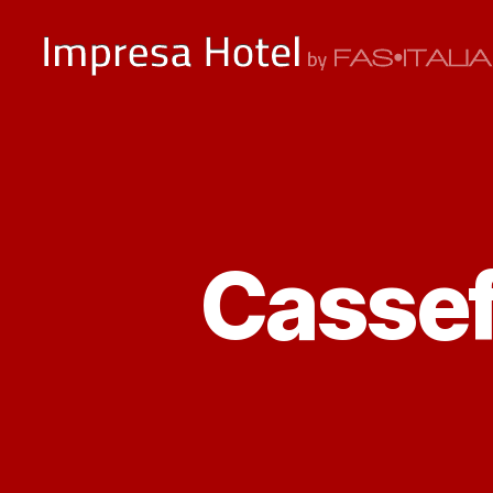
ImpresaHotel.it
Cassefo