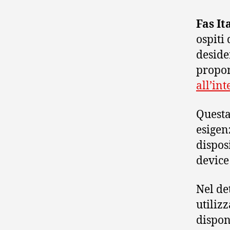
Fas It
ospiti
deside
propo
all’in
Questa
esigen
disposi
device
Nel de
utiliz
dispon