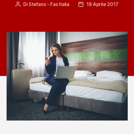
Di
Stefano - Fas Italia
18 Aprile 2017
Autore
Data
articolo
dell'articolo