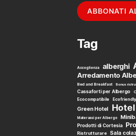
ABBONATI A
Tag
alberghi
Accoglienza
Arredamento Albe
Bed and Breakfast
Bonus ristru
Cassaforti per Albergo
C
Ecocompatibile
Ecofriendl
Hotel
Green Hotel
Minib
Materassi per Albergo
Pro
Prodotti di Cortesia
Sala cola
Ristrutturare