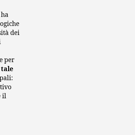
 ha
logiche
ità dei
i
e per
 tale
pali:
tivo
 il