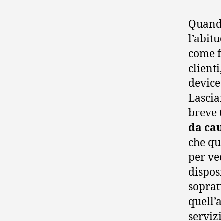
Quando
l’abit
come f
clienti
device 
Lascia
breve 
da cau
che qu
per ve
dispos
soprat
quell’
servizi