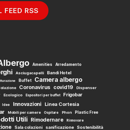
L FEED RSS
Albergo
Amenities
Arredamento
rghi
Bandi Hotel
Asciugacapelli
Camera albergo
Buffet
tturazione
Coronavirus
covid19
Dispenser
olazione
Frigobar
y
Ecologico
Espositori per buffet
Innovazioni
Linea Cortesia
Idee
ar
Phon
Plastic Free
Mobili per camere
Ospitare
dotti Utili
Rimodernare
Rinnovare
zione
sanificazione
Sostenibilità
Sala colazioni