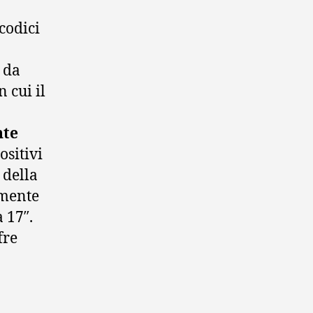
codici
 da
 cui il
nte
ositivi
 della
amente
 17″.
fre