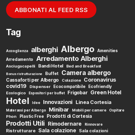
ABBONATI AL FEED RSS
Tag
Albergo
alberghi
Amenities
Accoglienza
Arredamento Alberghi
Arredamento
Bandi Hotel
Asciugacapelli
Bed and Breakfast
Camera albergo
Buffet
Bonus ristrutturazione
Coronavirus
Cassaforti per Albergo
Colazione
covid19
Dispenser
Ecocompatibile
Ecofriendly
Green Hotel
Frigobar
Ecologico
Espositori per buffet
Hotel
Innovazioni
Linea Cortesia
Idee
Minibar
Mobili per camere
Materassi per Albergo
Ospitare
Prodotti di Cortesia
Phon
Plastic Free
Prodotti Utili
Rimodernare
Rinnovare
Sala colazione
Ristrutturare
Sala colazioni