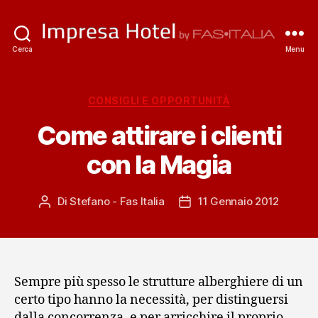
ImpresaHotel.it
Cerca
Menu
Categorie
CONSIGLI E OPPORTUNITÀ
Come attirare i clienti
con la Magia
Di
Stefano - Fas Italia
11 Gennaio 2012
Autore
Data
articolo
dell'articolo
Sempre più spesso le strutture alberghiere di un
certo tipo hanno la necessità, per distinguersi
dalla concorrenza, e per arricchire il proprio