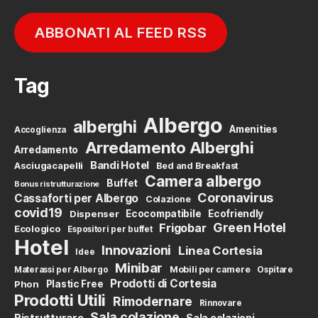
ABBONATI AL FEED RSS
Tag
Albergo
alberghi
Amenities
Accoglienza
Arredamento Alberghi
Arredamento
Bandi Hotel
Asciugacapelli
Bed and Breakfast
Camera albergo
Buffet
Bonus ristrutturazione
Coronavirus
Cassaforti per Albergo
Colazione
covid19
Dispenser
Ecocompatibile
Ecofriendly
Green Hotel
Frigobar
Ecologico
Espositori per buffet
Hotel
Innovazioni
Linea Cortesia
Idee
Minibar
Mobili per camere
Materassi per Albergo
Ospitare
Prodotti di Cortesia
Phon
Plastic Free
Prodotti Utili
Rimodernare
Rinnovare
Sala colazione
Ristrutturare
Sala colazioni