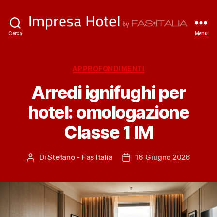
ImpresaHotel.it
Cerca
Menu
Categorie
APPROFONDIMENTI
Arredi ignifughi per
hotel: omologazione
Classe 1 IM
Di
Stefano - Fas Italia
16 Giugno 2026
Autore
Data
articolo
dell'articolo