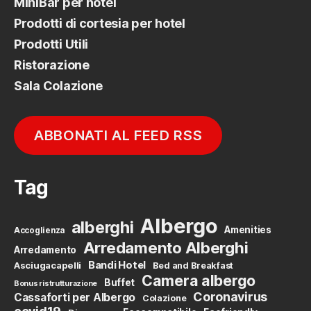
MiniBar per hotel
Prodotti di cortesia per hotel
Prodotti Utili
Ristorazione
Sala Colazione
ABBONATI AL FEED RSS
Tag
Albergo
alberghi
Amenities
Accoglienza
Arredamento Alberghi
Arredamento
Bandi Hotel
Asciugacapelli
Bed and Breakfast
Camera albergo
Buffet
Bonus ristrutturazione
Coronavirus
Cassaforti per Albergo
Colazione