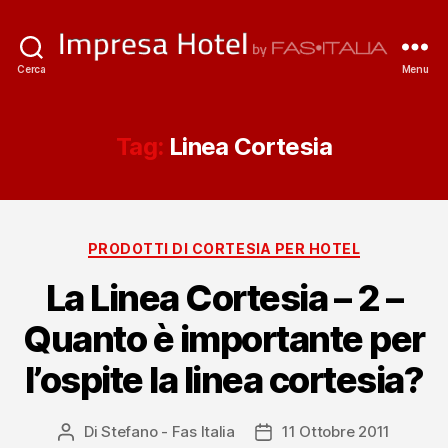
ImpresaHotel.it
Cerca
Menu
Tag:
Linea Cortesia
Categorie
PRODOTTI DI CORTESIA PER HOTEL
La Linea Cortesia – 2 –
Quanto è importante per
l’ospite la linea cortesia?
Di
Stefano - Fas Italia
11 Ottobre 2011
Autore
Data