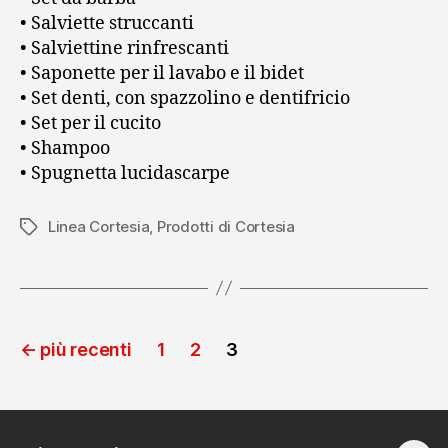
• Salviette struccanti
• Salviettine rinfrescanti
• Saponette per il lavabo e il bidet
• Set denti, con spazzolino e dentifricio
• Set per il cucito
• Shampoo
• Spugnetta lucidascarpe
Linea Cortesia
,
Prodotti di Cortesia
Tag
Paginazione
←
più recenti
1
2
3
degli
articoli