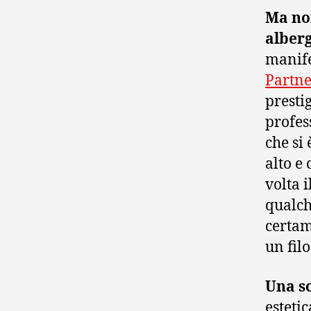
Ma non
alber
manife
Partne
presti
profess
che si
alto e 
volta 
qualch
certam
un filo
Una s
esteti