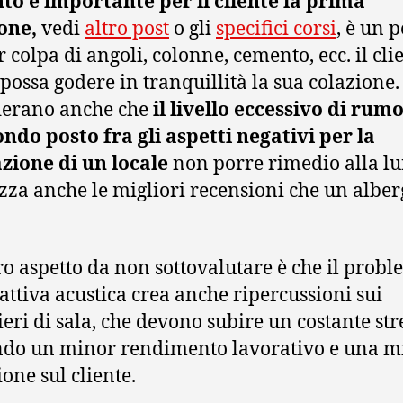
to è importante per il cliente la prima
one,
vedi
altro post
o gli
specifici corsi
, è un 
r colpa di angoli, colonne, cemento, ecc. il cli
 possa godere in tranquillità la sua colazione.
derano anche che
il livello eccessivo di rumo
ondo posto fra gli aspetti negativi per la
zione di un locale
non porre rimedio alla l
zza anche le migliori recensioni che un albe
ro aspetto da non sottovalutare è che il prob
cattiva acustica crea anche ripercussioni sui
eri di sala, che devono subire un costante stre
do un minor rendimento lavorativo e una m
ione sul cliente.