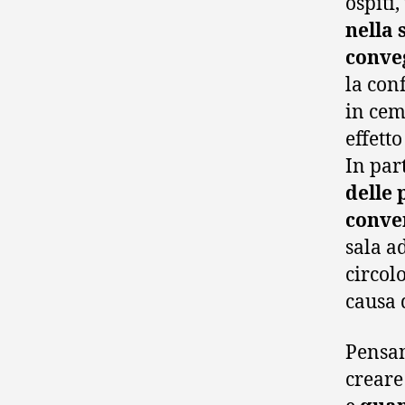
ospiti,
nella 
conve
la con
in cem
effett
In par
delle 
conve
sala a
circol
causa 
Pensan
creare