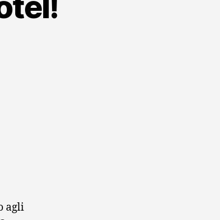
otel!
 agli