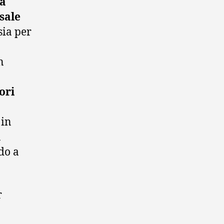
ea
 sale
sia per
n
ori
 in
n
do a
r