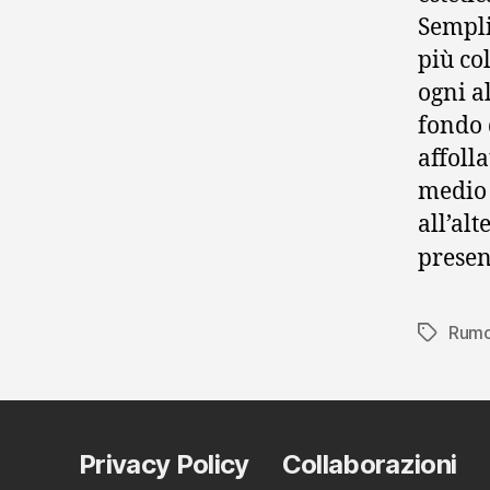
Sempli
più co
ogni a
fondo 
affolla
medio 
all’al
presen
Rum
Tag
Privacy Policy
Collaborazioni