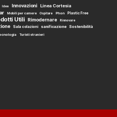
Innovazioni
Linea Cortesia
Idee
ar
Phon
Plastic Free
Mobili per camere
Ospitare
dotti Utili
Rimodernare
Rinnovare
zione
sanificazione
Sostenibilità
Sala colazioni
ecnologia
Turisti stranieri