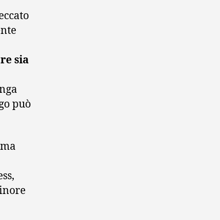
peccato
ente
re sia
unga
rgo può
lema
ss,
inore