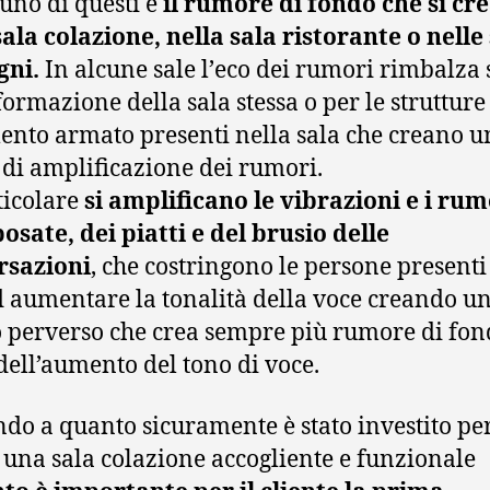
 uno di questi è
il rumore di fondo che si cr
sala colazione, nella sala ristorante o nelle
gni.
In alcune sale l’
eco dei rumori rimbalza 
formazione della sala stessa o per le strutture
ento armato presenti nella sala che creano u
o di amplificazione dei rumori.
ticolare
si amplificano le vibrazioni e i rum
posate, dei piatti e del brusio delle
rsazioni
, che costringono le persone presenti
d aumentare la tonalità della voce creando u
o perverso che crea sempre più rumore di fon
dell’aumento del tono di voce.
do a quanto sicuramente è stato investito pe
 una sala colazione accogliente e funzionale