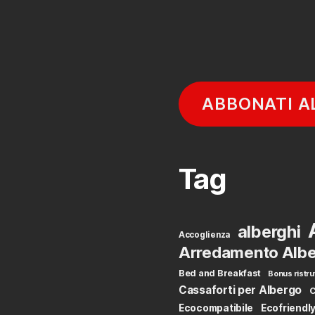
ABBONATI A
Tag
alberghi
Accoglienza
Arredamento Albe
Bed and Breakfast
Bonus ristru
Cassaforti per Albergo
C
Ecocompatibile
Ecofriendl