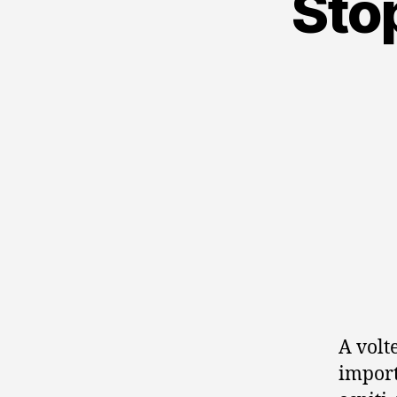
Stop
A volt
import