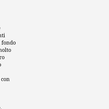
e
nti
i fondo
molto
oro
o
 con
.