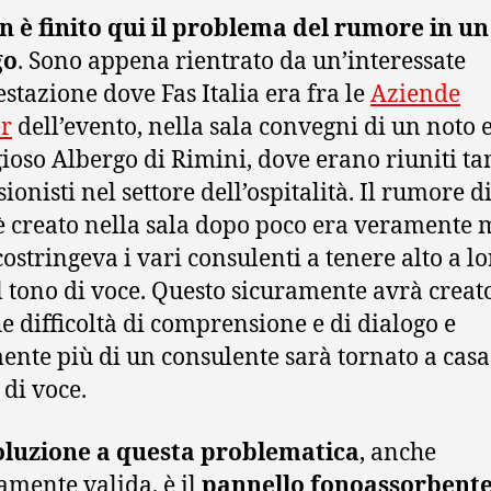
 è finito qui il problema del rumore in un
go
. Sono appena rientrato da un’interessate
stazione dove Fas Italia era fra le
Aziende
r
dell’evento, nella sala convegni di un noto 
gioso Albergo di Rimini, dove erano riuniti ta
ionisti nel settore dell’ospitalità. Il rumore d
 è creato nella sala dopo poco era veramente 
costringeva i vari consulenti a tenere alto a l
il tono di voce. Questo sicuramente avrà creat
e difficoltà di comprensione e di dialogo e
ente più di un consulente sarà tornato a casa
 di voce.
oluzione a questa problematica
, anche
camente valida, è il
pannello fonoassorbente