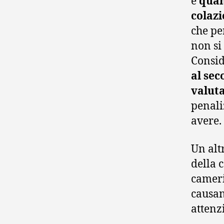
e
quan
colazi
che pe
non si
Consi
al sec
valuta
penali
avere.
Un alt
della 
cameri
causan
attenz