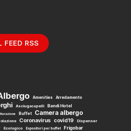
L FEED RSS
Albergo
Amenities
Arredamento
rghi
Bandi Hotel
Asciugacapelli
Camera albergo
Buffet
tturazione
Coronavirus
covid19
Dispenser
olazione
Frigobar
y
Ecologico
Espositori per buffet