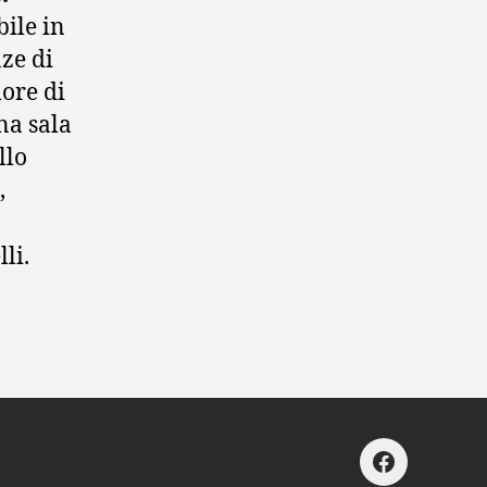
bile in
nze di
more di
na sala
llo
,
li.
facebook