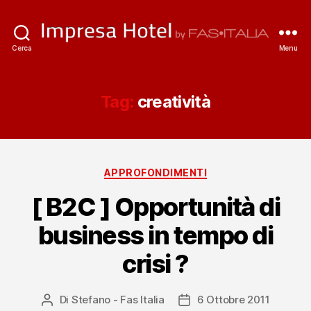
ImpresaHotel.it
Cerca
Menu
Tag:
creatività
Categorie
APPROFONDIMENTI
[ B2C ] Opportunità di
business in tempo di
crisi ?
Di
Stefano - Fas Italia
6 Ottobre 2011
Autore
Data