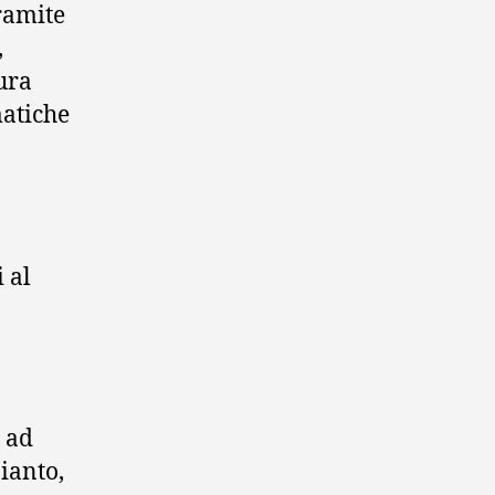
ramite
,
ura
matiche
 al
 ad
pianto,