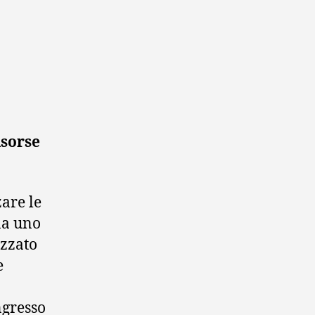
isorse
are le
na uno
izzato
e
ngresso