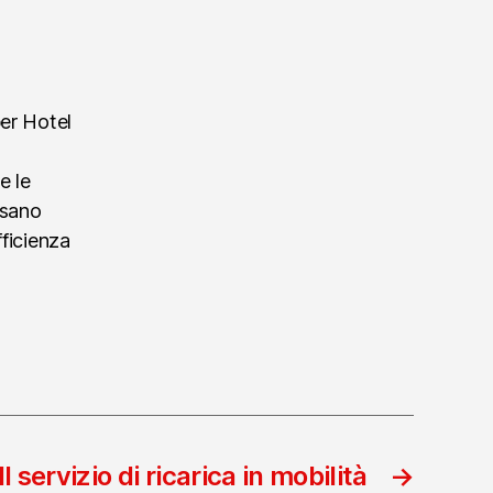
per Hotel
e le
ssano
fficienza
Il servizio di ricarica in mobilità
→