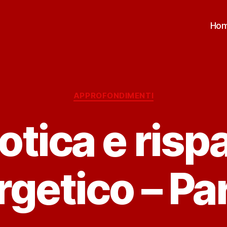
Ho
Categorie
APPROFONDIMENTI
tica e risp
getico – Pa