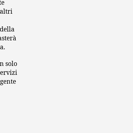
te
altri
della
asterà
a.
n solo
servizi
igente