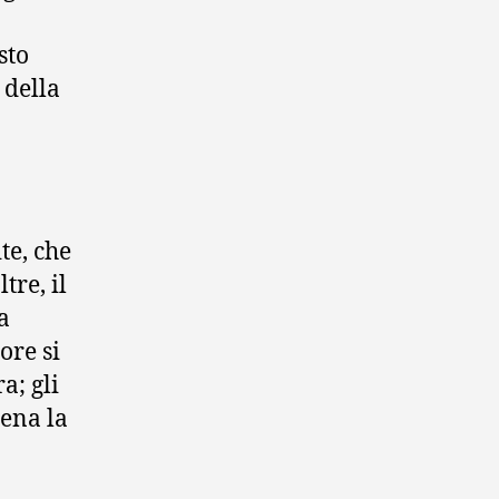
sto
 della
te, che
tre, il
a
ore si
a; gli
ena la