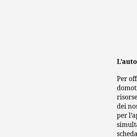
L’auto
Per of
domoti
risors
dei no
per l’
simult
scheda