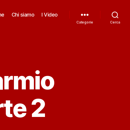
me
Chi siamo
I Video
Categorie
Cerca
armio
rte 2