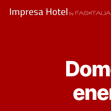
ImpresaHotel.it
Domo
ener