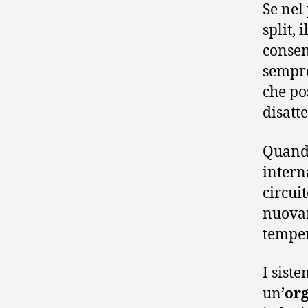
Se nel
split, 
consen
sempre
che po
disatt
Quando
intern
circui
nuovam
temper
I sist
un’
org