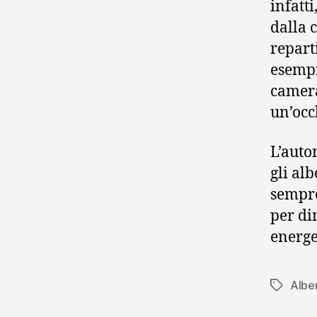
infatti
dalla 
reparti
esempi
camera
un’occ
L’auto
gli alb
sempre
per di
energet
Albe
Tag